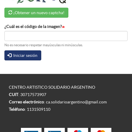
¡Obtener un nuevo captcha!
¿Cuál es el código de la imagen?
No es necesario respetar mayúsculas ni minúsculas.
Iniciar sesión
CENTRO ARTISTICO SOLIDARIO ARGENTINO
CUIT
: 30717573907
Correo electrónico
:
ca.solidarioargentino@gmail.com
Teléfono
:
1131509110