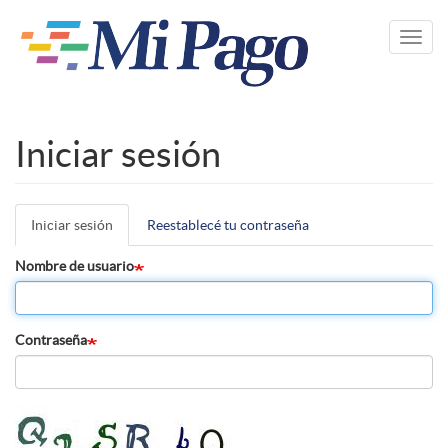
Pasar
al
Toggl
contenido
navig
principal
Iniciar sesión
Iniciar sesión
(solapa
Reestablecé tu contraseña
Solapas
activa)
principales
Nombre de usuario
Contraseña